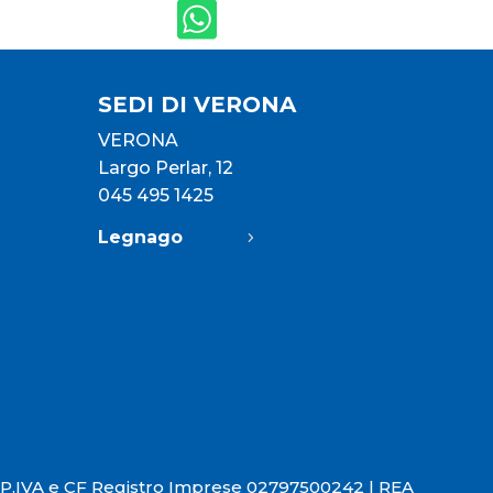
SEDI DI VERONA
VERONA
Largo Perlar, 12
045 495 1425
Legnago
P.IVA e CF Registro Imprese 02797500242 |
REA