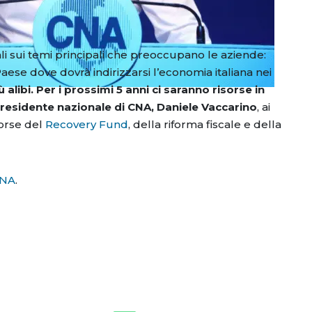
ali sui temi principali che preoccupano le aziende:
ese dove dovrà indirizzarsi l’economia italiana nei
libi. Per i prossimi 5 anni ci saranno risorse in
residente nazionale di CNA, Daniele Vaccarino
, ai
sorse del
Recovery Fund
, della riforma fiscale e della
NA
.