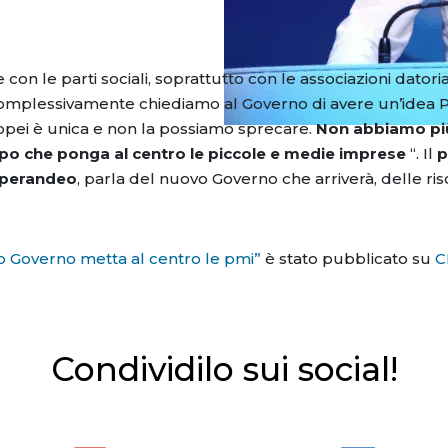
on le parti sociali, soprattutto con le associazioni datori
 Complessivamente chiediamo al Governo di avere un’idea Pa
ropei è unica e non la possiamo sprecare.
Non abbiamo più a
uppo che ponga al centro le piccole e medie imprese
“. Il
p
Sperandeo
, parla del nuovo Governo che arriverà, delle ri
imo Governo metta al centro le pmi”
è stato pubblicato su
C
Condividilo sui social!