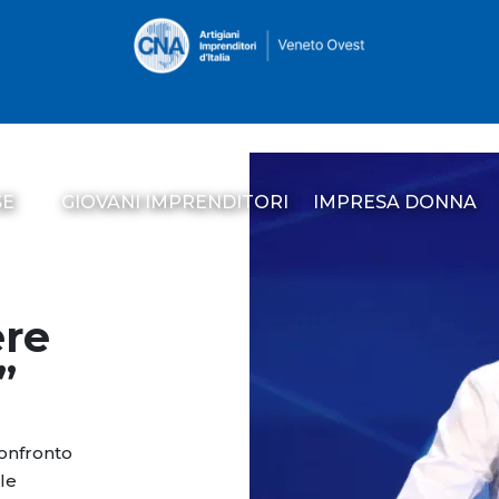
SE
GIOVANI IMPRENDITORI
IMPRESA DONNA
ere
”
confronto
 le