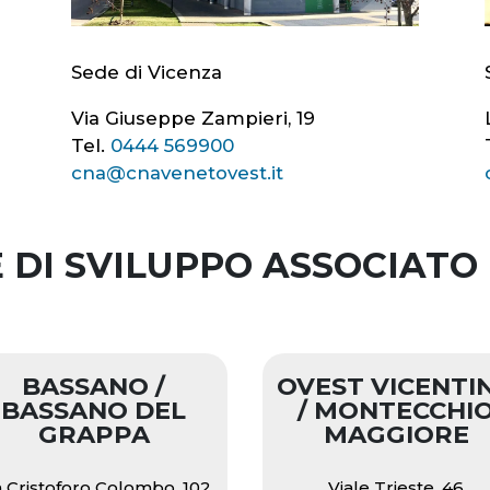
Sede di Vicenza
Via Giuseppe Zampieri, 19
Tel.
0444 569900
cna@cnavenetovest.it
 DI SVILUPPO ASSOCIATO 
BASSANO /
OVEST VICENTI
BASSANO DEL
/ MONTECCHI
GRAPPA
MAGGIORE
a Cristoforo Colombo, 102
Viale Trieste, 46