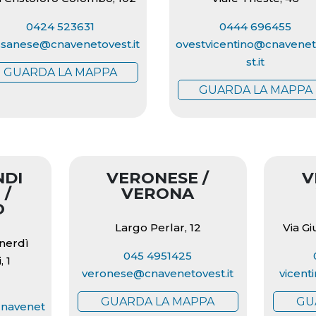
0424 523631
0444 696455
sanese@cnavenetovest.it
ovestvicentino@cnavene
st.it
GUARDA LA MAPPA
GUARDA LA MAPPA
NDI
VERONESE /
V
 /
VERONA
O
Largo Perlar, 12
Via G
enerdì
045 4951425
, 1
veronese@cnavenetovest.it
vicent
GUARDA LA MAPPA
GU
cnavenet