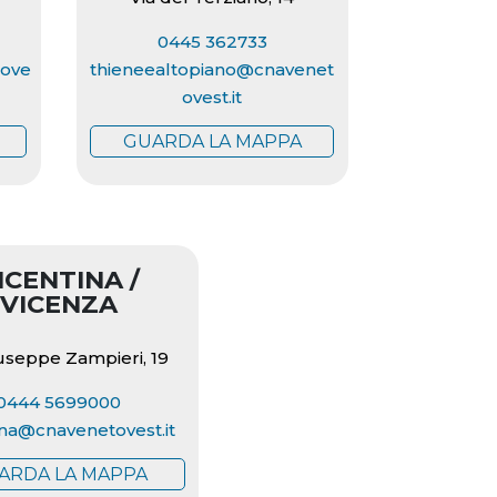
0445 362733
tove
thieneealtopiano@cnavenet
ovest.it
GUARDA LA MAPPA
ICENTINA /
VICENZA
iuseppe Zampieri, 19
0444 5699000
ina@cnavenetovest.it
ARDA LA MAPPA