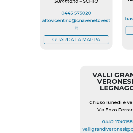
Summano –
SCHIO
0445 575020
bas
altovicentino@cnavenetovest
.it
GUARDA LA MAPPA
VALLI GRA
VERONESI
LEGNAG
Chiuso lunedì e v
Via Enzo Ferrari
0442 1740158
valligrandiveronesi@