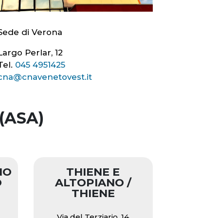
Sede di Verona
Largo Perlar, 12
Tel.
045 4951425
cna@cnavenetovest.it
(ASA)
NO
THIENE E
O
ALTOPIANO /
THIENE
Via del Terziario, 14