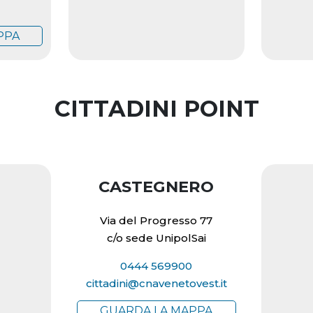
PPA
CITTADINI POINT
CASTEGNERO
Via del Progresso 77
c/o sede UnipolSai
0444 569900
cittadini@cnavenetovest.it
GUARDA LA MAPPA