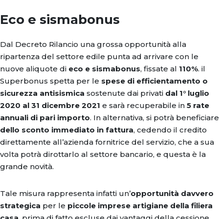
Eco e sismabonus
Dal Decreto Rilancio una grossa opportunità alla
ripartenza del settore edile punta ad arrivare con le
nuove aliquote di
eco e sismabonus
, fissate al
110%
. il
Superbonus spetta per le
spese di efficientamento o
sicurezza antisismica
sostenute dai privati
dal 1° luglio
2020 al 31 dicembre 2021
e sarà recuperabile in
5 rate
annuali di pari importo
. In alternativa, si potrà beneficiare
dello sconto immediato in fattura
, cedendo il credito
direttamente all’azienda fornitrice del servizio, che a sua
volta potrà dirottarlo al settore bancario, e questa è la
grande novità.
Tale misura rappresenta infatti un’
opportunità davvero
strategica
per le
piccole imprese artigiane della filiera
casa
, prima di fatto escluse dai vantaggi della cessione