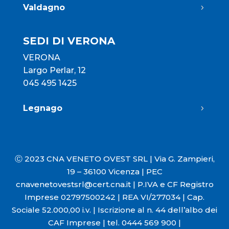
Valdagno
SEDI DI VERONA
VERONA
Largo Perlar, 12
045 495 1425
Legnago
Ⓒ 2023 CNA VENETO OVEST SRL |
Via G. Zampieri,
19 – 36100 Vicenza |
PEC
cnavenetovestsrl@cert.cna.it
|
P.IVA e CF Registro
Imprese 02797500242 |
REA VI/277034 |
Cap.
Sociale 52.000,00 i.v. |
Iscrizione al n. 44 dell’albo dei
CAF Imprese
|
tel. 0444 569 900 |